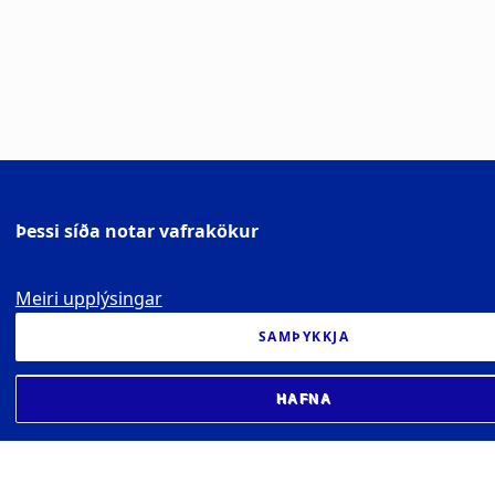
Þessi síða notar vafrakökur
Meiri upplýsingar
SAMÞYKKJA
HAFNA